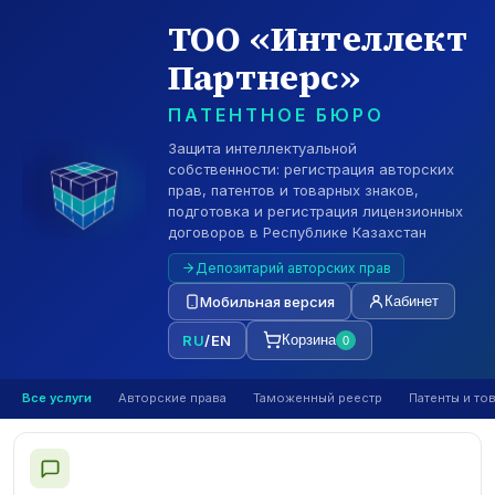
ТОО «Интеллект
Партнерс»
ПАТЕНТНОЕ БЮРО
Защита интеллектуальной
собственности: регистрация авторских
прав, патентов и товарных знаков,
подготовка и регистрация лицензионных
договоров в Республике Казахстан
Депозитарий авторских прав
Мобильная версия
Кабинет
RU
/
EN
Корзина
0
Все услуги
Авторские права
Таможенный реестр
Патенты и то